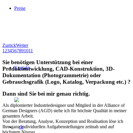
Preise
Zurück
Weiter
1
2
3
4
5
6
7
8
9
10
11
Sie benötigen Unterstützung bei einer
Kontakt
Produktentwicklung, CAD-Konstruktion, 3D-
Dokumentation (Photogrammetrie) oder
Gebrauchsgrafik (Logo, Katalog, Verpackung etc.) ?
Dann sind Sie bei mir genau richtig.
Als diplomierter Industriedesigner und Mitglied in der Alliance of
German Designers (AGD) stehe ich für höchste Qualität in meiner
gesamten Arbeit.
Von der Beratung, Analyse, Konzeption und Realisation löse ich
Ihre ganz individuellen Aufgabenstellungen zeitnah und auf
höchstem Niveau.