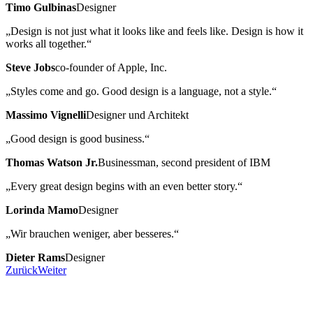
Timo Gulbinas
Designer
„Design is not just what it looks like and feels like. Design is how it
works all together.“
Steve Jobs
co-founder of Apple, Inc.
„Styles come and go. Good design is a language, not a style.“
Massimo Vignelli
Designer und Architekt
„Good design is good business.“
Thomas Watson Jr.
Businessman, second president of IBM
„Every great design begins with an even better story.“
Lorinda Mamo
Designer
„Wir brauchen weniger, aber besseres.“
Dieter Rams
Designer
Zurück
Weiter