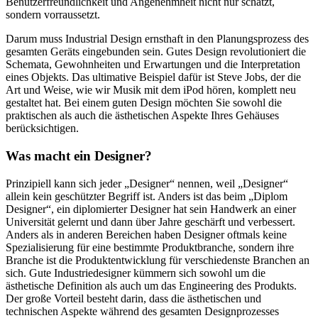
Benutzerfreundlichkeit und Angenehmheit nicht nur schätzt,
sondern vorraussetzt.
Darum muss Industrial Design ernsthaft in den Planungsprozess des
gesamten Geräts eingebunden sein. Gutes Design revolutioniert die
Schemata, Gewohnheiten und Erwartungen und die Interpretation
eines Objekts. Das ultimative Beispiel dafür ist Steve Jobs, der die
Art und Weise, wie wir Musik mit dem iPod hören, komplett neu
gestaltet hat. Bei einem guten Design möchten Sie sowohl die
praktischen als auch die ästhetischen Aspekte Ihres Gehäuses
berücksichtigen.
Was macht ein Designer?
Prinzipiell kann sich jeder „Designer“ nennen, weil „Designer“
allein kein geschützter Begriff ist. Anders ist das beim „Diplom
Designer“, ein diplomierter Designer hat sein Handwerk an einer
Universität gelernt und dann über Jahre geschärft und verbessert.
Anders als in anderen Bereichen haben Designer oftmals keine
Spezialisierung für eine bestimmte Produktbranche, sondern ihre
Branche ist die Produktentwicklung für verschiedenste Branchen an
sich. Gute Industriedesigner kümmern sich sowohl um die
ästhetische Definition als auch um das Engineering des Produkts.
Der große Vorteil besteht darin, dass die ästhetischen und
technischen Aspekte während des gesamten Designprozesses