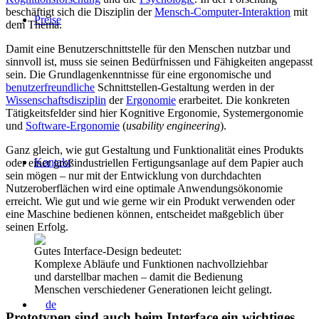
beschäftigt sich die Disziplin der
Mensch-Computer-Interaktion
mit
Preise
dem Thema.
Damit eine Benutzerschnittstelle für den Menschen nutzbar und
sinnvoll ist, muss sie seinen Bedürfnissen und Fähigkeiten angepasst
sein. Die Grundlagenkenntnisse für eine ergonomische und
benutzerfreundliche
Schnittstellen-Gestaltung werden in der
Wissenschaftsdisziplin
der
Ergonomie
erarbeitet. Die konkreten
Tätigkeitsfelder sind hier Kognitive Ergonomie, Systemergonomie
und
Software-Ergonomie
(
usability engineering
).
Ganz gleich, wie gut Gestaltung und Funktionalität eines Produkts
Kontakt
oder einer großindustriellen Fertigungsanlage auf dem Papier auch
sein mögen – nur mit der Entwicklung von durchdachten
Nutzeroberflächen wird eine optimale Anwendungsökonomie
erreicht. Wie gut und wie gerne wir ein Produkt verwenden oder
eine Maschine bedienen können, entscheidet maßgeblich über
seinen Erfolg.
Gutes Interface-Design bedeutet:
Komplexe Abläufe und Funktionen nachvollziehbar
und darstellbar machen – damit die Bedienung
Menschen verschiedener Generationen leicht gelingt.
Prototypen sind auch beim Interface ein wichtiges