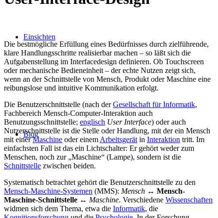
Einsichten
Die bestmögliche Erfüllung eines Bedürfnisses durch zielführende,
klare Handlungsschritte realisierbar machen – so läßt sich die
Aufgabenstellung im Interfacedesign definieren. Ob Touchscreen
oder mechanische Bedieneinheit – der echte Nutzen zeigt sich,
wenn an der Schnittstelle von Mensch, Produkt oder Maschine eine
reibungslose und intuitive Kommunikation erfolgt.
Die Benutzerschnittstelle (nach der
Gesellschaft für Informatik
,
Fachbereich Mensch-Computer-Interaktion auch
Benutzungsschnittstelle;
englisch
User Interface
) oder auch
Nutzerschnittstelle ist die Stelle oder Handlung, mit der ein Mensch
Blog
mit einer
Maschine
oder einem
Arbeitsgerät
in
Interaktion
tritt. Im
einfachsten Fall ist das ein Lichtschalter: Er gehört weder zum
Menschen, noch zur „Maschine“ (Lampe), sondern ist die
Schnittstelle
zwischen beiden.
Systematisch betrachtet gehört die Benutzerschnittstelle zu den
Mensch-Maschine-Systemen
(MMS):
Mensch
↔
Mensch-
Maschine-Schnittstelle
↔
Maschine
. Verschiedene
Wissenschaften
widmen sich dem Thema, etwa die
Informatik
, die
Kognitionsforschung
und die
Psychologie
. In der Forschung