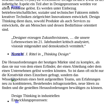
ästhetische Aspekt ein Teil aber in Designprozessen werden vor
Preise
allem Probleme gelöst. Es werden unter Einbezug
betriebswirtschaftlicher, sozialer und technischer Faktoren mittels
kreativer Techniken zielgerichtet Innovationen entwickelt. Design
Thinking dient dazu, sowohl Produkte als auch Services zu
entwickeln, die am Menschen und dessen Bedürfnisse orientiert
sind.
„Designer erzeugen Zukunftsvisionen, … die unsere
Lebensweisen im 21. Jahrhundert kritisch analysiert,
visionär mitgestaltet und demokratisch vermittelt.“
Kontakt
Horst W. J. Rittel in „Thinking Design“
Die Herausforderungen der heutigen Märkte sind zu komplex, als
dass sie nur von dem einen Erfinder, der einen Abteilung oder dem
einen Unternehmen gelöst werden könnten. So ist dann oft nicht nur
die Kreativität eines Einzelnen gefragt, sondern das
Wissensspektrum eines breit aufgestellten Teams, um Erfahrungen
neu zu kombinieren, Bestehendes infragezustellen, neue Ideen zu
finden und die gestellten Herausforderungen bewältigen zu können.
Design Thinking in industriellen
Entwicklungsprozessen: