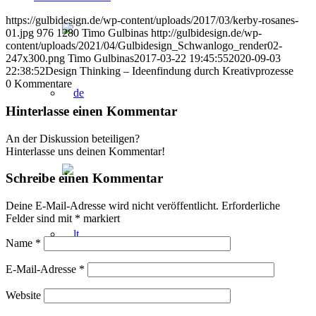
https://gulbidesign.de/wp-content/uploads/2017/03/kerby-rosanes-
01.jpg
976
1280
Timo Gulbinas
http://gulbidesign.de/wp-
content/uploads/2021/04/Gulbidesign_Schwanlogo_render02-
247x300.png
Timo Gulbinas
2017-03-22 19:45:55
2020-09-03
22:38:52
Design Thinking – Ideenfindung durch Kreativprozesse
0
Kommentare
Hinterlasse einen Kommentar
An der Diskussion beteiligen?
Hinterlasse uns deinen Kommentar!
Schreibe einen Kommentar
Deine E-Mail-Adresse wird nicht veröffentlicht.
Erforderliche
Felder sind mit
*
markiert
Name
*
E-Mail-Adresse
*
Website