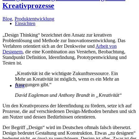
Kreativprozesse
Blog
,
Produktentwicklung
Einsichten
„Design Thinking“ bezeichnet den Ansatz zur kreativen
Problemlösung und Methode zur Innovationsentwicklung. Das
Verfahren orientiert sich an der Denkweise und
Arbeit von
Designern
, die eine Kombination aus Verstehen, Beobachtung,
Standpunkt Definition, Ideenfindung, Prototypentwicklung und
Testen ist.
„Kreativität ist die wichtigste Zukunftsressource. Ein
Mehr an Kreativität ist möglich, wenn es ein Mehr an
Anregungen gibt.“
Blog
David Eagleman und Anthony Brandt in „Kreativität“
Um den Kreativprozess der Ideenfindung zu fördern, setze ich auf
Prozesse, die auf verschiedenen Design-Methoden beruhen und sich
am Nutzer und dessen Bedürfnissen orientieren.
Der Begriff „Design“ wird im Deutschen oftmals falsch übersetzt.
Design bedeutet Gestaltung und Konstruktion. Etwas „zu designen“
bedeutet nicht, es (nur) zu verschönern. Design ist alles. Zwar ist der